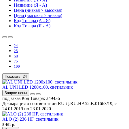
Название (Я - А)
Цена (низкая > высокая)
Цена (высокая > низкая)
Код Товара (А - Я)
Код Товара (Я - А)
24
25
50
75
100
Показать:
24
AL UNI LED 1200x100, светильник
Запрос цены
под заказ
Код Товара:
349436
Декларация о соответствии RU Д-RU.НА52.B.01663/19, с
24.01.2019 по 23.01.2020..
ALO (2) 236 HF, светильник
8 461 р.