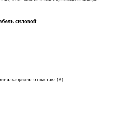
абель силовой
винилхлоридного пластика (В)