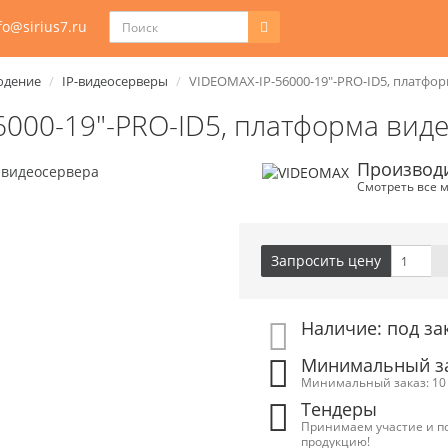
fo@sirius7.ru
юдение
IP-видеосерверы
VIDEOMAX-IP-56000-19"-PRO-ID5, платфо
6000-19"-PRO-ID5, платформа вид
Производ
Смотреть все 
Запросить цену
Наличие: под за
Минимальный зак
Минимальный заказ: 10 
Тендеры
Принимаем участие и п
продукцию!