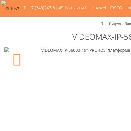
+7 (343)247-81-45
Контакты
Huawei
CISCO
in
Видеонабл
VIDEOMAX-IP-5