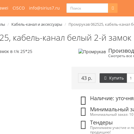
awei
CISCO
info@sirius7.ru
алы
Кабель-канал и аксессуары
Промрукав 062525, кабель-канал бе
5, кабель-канал белый 2-й замок 
Производ
Смотреть все
43 р.
Купить
Наличие: уточня
Минимальный зак
Минимальный заказ: 10 
Тендеры
Принимаем участие и п
продукцию!