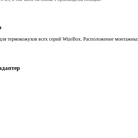
р
ля термокожухов всех серий WizeBox. Расположение монтажных
адаптер