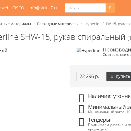
awei
CISCO
info@sirius7.ru
жные материалы
Расходные материалы
Hyperline SHW-15, рукав
erline SHW-15, рукав спиральный
(
Производит
Смотреть все м
22 296 р.
Купить
Наличие: уточня
Минимальный зак
Минимальный заказ: 10 
Тендеры
Принимаем участие и п
продукцию!