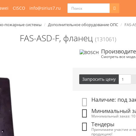
awei
CISCO
info@sirius7.ru
о-пожарные системы
Дополнительное оборудование ОПС
FAS-A
FAS-ASD-F, фланец
(131061)
Производите
Смотреть все моде
Запросить цену
Наличие: под за
Минимальный зак
Минимальный заказ: 10 
Тендеры
Принимаем участие и п
продукцию!