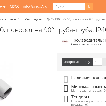
awei
CISCO
info@sirius7.ru
материалы
Труба гладкая
ДКС / DKC 50440, поворот на 90° труба-тр
0, поворот на 90° труба-труба, IP4
Производитель:
Смотреть все модели
Запросить цену
Наличие: под за
Минимальный зак
Минимальный заказ: 10 
Тендеры
Принимаем участие и п
продукцию!