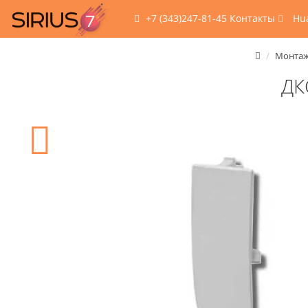
+7 (343)247-81-45
Контакты
Hu
Монтаж
ДК