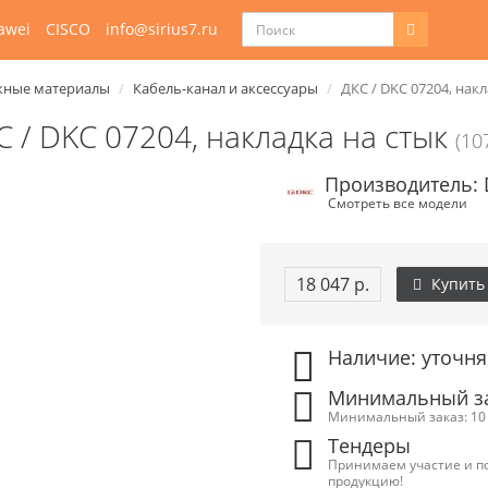
awei
CISCO
info@sirius7.ru
ные материалы
Кабель-канал и аксессуары
ДКС / DKC 07204, накл
С / DKC 07204, накладка на стык
(10
Производитель:
Смотреть все модели
18 047 р.
Купить
Наличие: уточня
Минимальный зак
Минимальный заказ: 10 
Тендеры
Принимаем участие и п
продукцию!