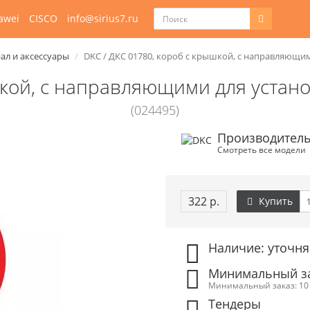
awei
CISCO
info@sirius7.ru
ал и аксессуары
DKC / ДКС 01780, короб с крышкой, с направляющим
шкой, с направляющими для устан
(024495)
Производитель
Смотреть все модели
322 р.
Купить
Наличие: уточня
Минимальный зак
Минимальный заказ: 10 
Тендеры